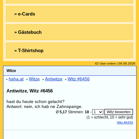
» e-Cards
» Gästebuch
» T-Shirtshop
42 User online | 06.08.2026
Witze
haha.at
Witze
Antiwitze
Witz #6456
»
»
»
»
Antiwitze, Witz #6456
hast du heute schon gelacht?
Antwort: nein, ich hab ne Zahnspange.
Ø
5,17
Stimmen:
18
-
(
1
= schlecht,
10
= sehr gut)
Witz #6456