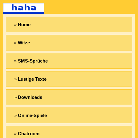
» Home
» Witze
» SMS-Sprüche
» Lustige Texte
» Downloads
» Online-Spiele
» Chatroom