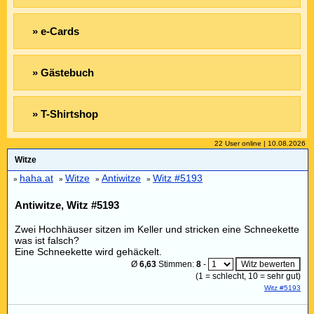
» e-Cards
» Gästebuch
» T-Shirtshop
22 User online | 10.08.2026
Witze
haha.at
Witze
Antiwitze
Witz #5193
»
»
»
»
Antiwitze, Witz #5193
Zwei Hochhäuser sitzen im Keller und stricken eine Schneekette
was ist falsch?
Eine Schneekette wird gehäckelt.
Ø
6,63
Stimmen:
8
-
(
1
= schlecht,
10
= sehr gut)
Witz #5193