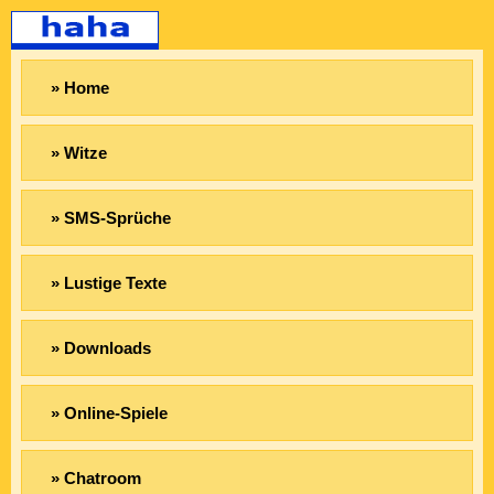
» Home
» Witze
» SMS-Sprüche
» Lustige Texte
» Downloads
» Online-Spiele
» Chatroom