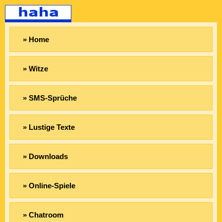
» Home
» Witze
» SMS-Sprüche
» Lustige Texte
» Downloads
» Online-Spiele
» Chatroom