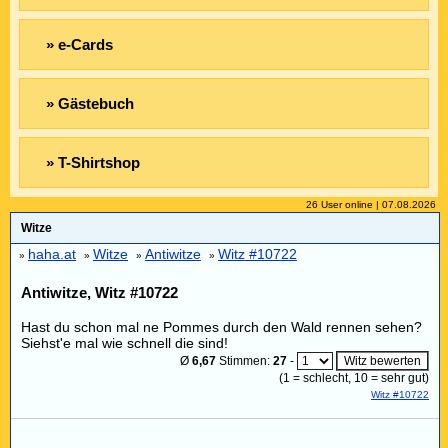
» e-Cards
» Gästebuch
» T-Shirtshop
26 User online | 07.08.2026
Witze
haha.at
Witze
Antiwitze
Witz #10722
»
»
»
»
Antiwitze, Witz #10722
Hast du schon mal ne Pommes durch den Wald rennen sehen?
Siehst'e mal wie schnell die sind!
Ø
6,67
Stimmen:
27
-
(
1
= schlecht,
10
= sehr gut)
Witz #10722