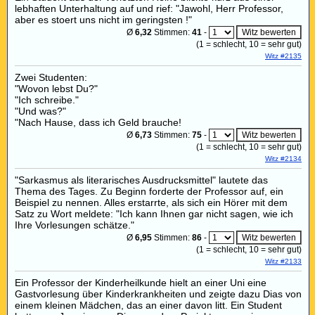
lebhaften Unterhaltung auf und rief: "Jawohl, Herr Professor,
aber es stoert uns nicht im geringsten !"
Ø
6,32
Stimmen:
41
-
(
1
= schlecht,
10
= sehr gut)
Witz #2135
Zwei Studenten:
"Wovon lebst Du?"
"Ich schreibe."
"Und was?"
"Nach Hause, dass ich Geld brauche!
Ø
6,73
Stimmen:
75
-
(
1
= schlecht,
10
= sehr gut)
Witz #2134
"Sarkasmus als literarisches Ausdrucksmittel" lautete das
Thema des Tages. Zu Beginn forderte der Professor auf, ein
Beispiel zu nennen. Alles erstarrte, als sich ein Hörer mit dem
Satz zu Wort meldete: "Ich kann Ihnen gar nicht sagen, wie ich
Ihre Vorlesungen schätze."
Ø
6,95
Stimmen:
86
-
(
1
= schlecht,
10
= sehr gut)
Witz #2133
Ein Professor der Kinderheilkunde hielt an einer Uni eine
Gastvorlesung über Kinderkrankheiten und zeigte dazu Dias von
einem kleinen Mädchen, das an einer davon litt. Ein Student