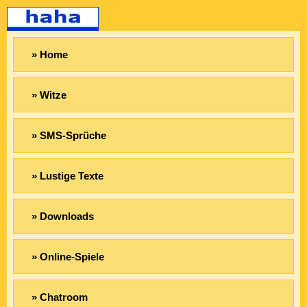
» Home
» Witze
» SMS-Sprüche
» Lustige Texte
» Downloads
» Online-Spiele
» Chatroom