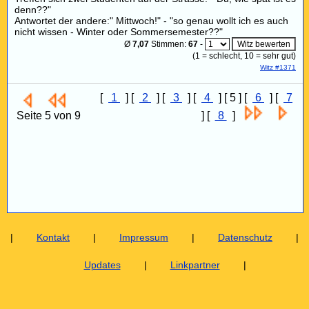
denn??"
Antwortet der andere:" Mittwoch!" - "so genau wollt ich es auch
nicht wissen - Winter oder Sommersemester??"
Ø
7,07
Stimmen:
67
-
(
1
= schlecht,
10
= sehr gut)
Witz #1371
[
1
] [
2
] [
3
] [
4
] [ 5 ] [
6
] [
7
Seite 5 von 9
] [
8
]
|
Kontakt
|
Impressum
|
Datenschutz
|
Updates
|
Linkpartner
|