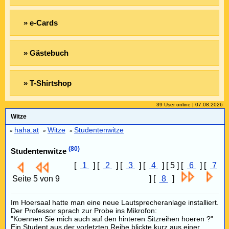
» e-Cards
» Gästebuch
» T-Shirtshop
39 User online | 07.08.2026
Witze
haha.at
Witze
Studentenwitze
»
»
»
(80)
Studentenwitze
[
1
] [
2
] [
3
] [
4
] [ 5 ] [
6
] [
7
Seite 5 von 9
] [
8
]
Im Hoersaal hatte man eine neue Lautsprecheranlage installiert.
Der Professor sprach zur Probe ins Mikrofon:
"Koennen Sie mich auch auf den hinteren Sitzreihen hoeren ?"
Ein Student aus der vorletzten Reihe blickte kurz aus einer