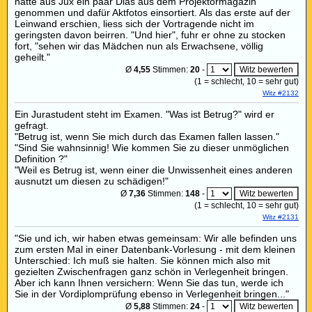
hatte aus Jux ein paar Dias aus dem Projektormagazin
genommen und dafür Aktfotos einsortiert. Als das erste auf der
Leinwand erschien, liess sich der Vortragende nicht im
geringsten davon beirren. "Und hier", fuhr er ohne zu stocken
fort, "sehen wir das Mädchen nun als Erwachsene, völlig
geheilt."
Ø
4,55
Stimmen:
20
-
(
1
= schlecht,
10
= sehr gut)
Witz #2132
Ein Jurastudent steht im Examen. "Was ist Betrug?" wird er
gefragt.
"Betrug ist, wenn Sie mich durch das Examen fallen lassen."
"Sind Sie wahnsinnig! Wie kommen Sie zu dieser unmöglichen
Definition ?"
"Weil es Betrug ist, wenn einer die Unwissenheit eines anderen
ausnutzt um diesen zu schädigen!"
Ø
7,36
Stimmen:
148
-
(
1
= schlecht,
10
= sehr gut)
Witz #2131
"Sie und ich, wir haben etwas gemeinsam: Wir alle befinden uns
zum ersten Mal in einer Datenbank-Vorlesung - mit dem kleinen
Unterschied: Ich muß sie halten. Sie können mich also mit
gezielten Zwischenfragen ganz schön in Verlegenheit bringen.
Aber ich kann Ihnen versichern: Wenn Sie das tun, werde ich
Sie in der Vordiplomprüfung ebenso in Verlegenheit bringen..."
Ø
5,88
Stimmen:
24
-