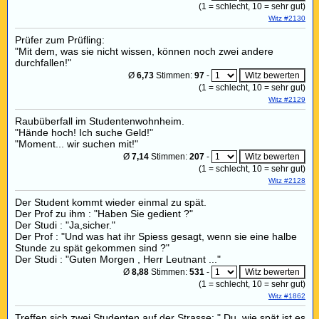
(
1
= schlecht,
10
= sehr gut)
Witz #2130
Prüfer zum Prüfling:
"Mit dem, was sie nicht wissen, können noch zwei andere
durchfallen!"
Ø
6,73
Stimmen:
97
-
(
1
= schlecht,
10
= sehr gut)
Witz #2129
Raubüberfall im Studentenwohnheim.
"Hände hoch! Ich suche Geld!"
"Moment... wir suchen mit!"
Ø
7,14
Stimmen:
207
-
(
1
= schlecht,
10
= sehr gut)
Witz #2128
Der Student kommt wieder einmal zu spät.
Der Prof zu ihm : "Haben Sie gedient ?"
Der Studi : "Ja,sicher."
Der Prof : "Und was hat ihr Spiess gesagt, wenn sie eine halbe
Stunde zu spät gekommen sind ?"
Der Studi : "Guten Morgen , Herr Leutnant ..."
Ø
8,88
Stimmen:
531
-
(
1
= schlecht,
10
= sehr gut)
Witz #1862
Treffen sich zwei Studenten auf der Strasse: " Du, wie spät ist es