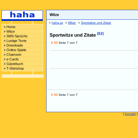
Witze
»
haha.at
»
Witze
»
Sportwitze und Zitate
» Home
» Witze
(62)
Sportwitze und Zitate
» SMS-Sprüche
» Lustige Texte
Seite 7 von 7
» Downloads
» Online-Spiele
» Chatroom
» e-Cards
» Gästebuch
» T-Shirtshop
Seite 7 von 7
|
Kontakt