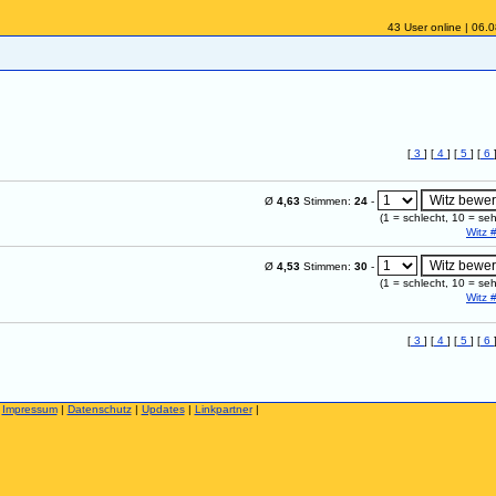
43 User online | 06.
[
3
] [
4
] [
5
] [
6
Ø
4,63
Stimmen:
24
-
(
1
= schlecht,
10
= seh
Witz 
Ø
4,53
Stimmen:
30
-
(
1
= schlecht,
10
= seh
Witz 
[
3
] [
4
] [
5
] [
6
|
Impressum
|
Datenschutz
|
Updates
|
Linkpartner
|