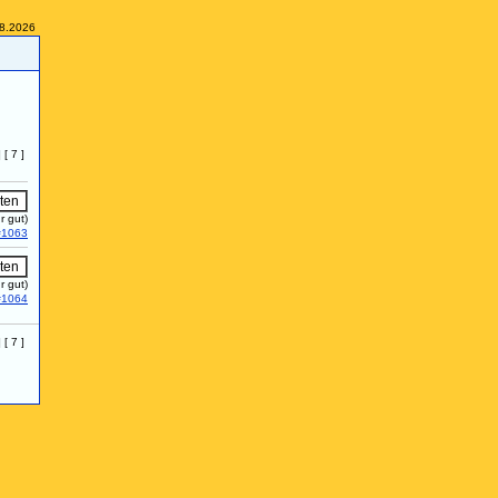
08.2026
] [ 7 ]
r gut)
#1063
r gut)
#1064
] [ 7 ]