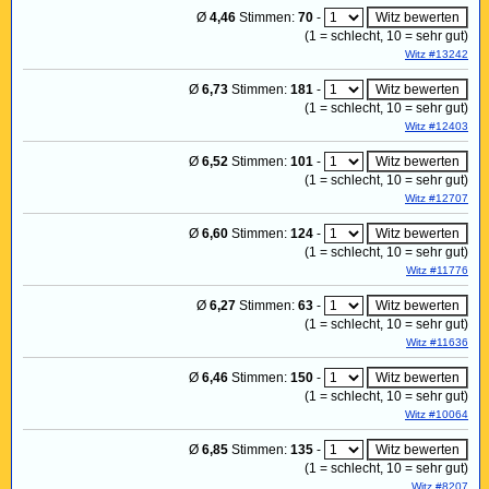
Ø
4,46
Stimmen:
70
-
(
1
= schlecht,
10
= sehr gut)
Witz #13242
Ø
6,73
Stimmen:
181
-
(
1
= schlecht,
10
= sehr gut)
Witz #12403
Ø
6,52
Stimmen:
101
-
(
1
= schlecht,
10
= sehr gut)
Witz #12707
Ø
6,60
Stimmen:
124
-
(
1
= schlecht,
10
= sehr gut)
Witz #11776
Ø
6,27
Stimmen:
63
-
(
1
= schlecht,
10
= sehr gut)
Witz #11636
Ø
6,46
Stimmen:
150
-
(
1
= schlecht,
10
= sehr gut)
Witz #10064
Ø
6,85
Stimmen:
135
-
(
1
= schlecht,
10
= sehr gut)
Witz #8207