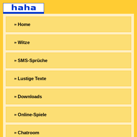
» Home
» Witze
» SMS-Sprüche
» Lustige Texte
» Downloads
» Online-Spiele
» Chatroom