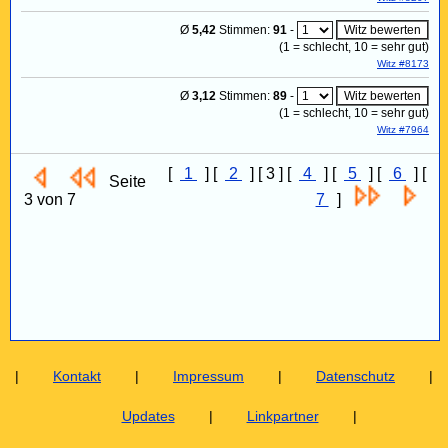
Ø
5,42
Stimmen:
91
-
(
1
= schlecht,
10
= sehr gut)
Witz #8173
Ø
3,12
Stimmen:
89
-
(
1
= schlecht,
10
= sehr gut)
Witz #7964
[
1
] [
2
] [ 3 ] [
4
] [
5
] [
6
] [
Seite
3 von 7
7
]
|
Kontakt
|
Impressum
|
Datenschutz
|
Updates
|
Linkpartner
|