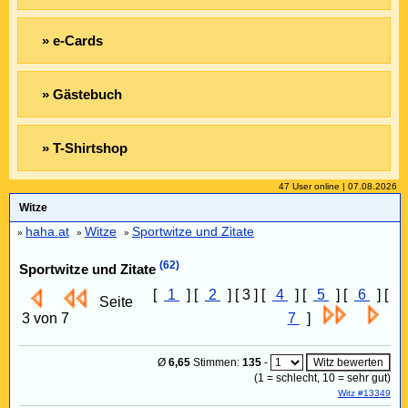
» e-Cards
» Gästebuch
» T-Shirtshop
47 User online | 07.08.2026
Witze
haha.at
Witze
Sportwitze und Zitate
»
»
»
(62)
Sportwitze und Zitate
[
1
] [
2
] [ 3 ] [
4
] [
5
] [
6
] [
Seite
3 von 7
7
]
Ø
6,65
Stimmen:
135
-
(
1
= schlecht,
10
= sehr gut)
Witz #13349