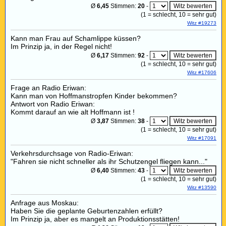
Ø
6,45
Stimmen:
20
-
(
1
= schlecht,
10
= sehr gut)
Witz #19273
Kann man Frau auf Schamlippe küssen?
Im Prinzip ja, in der Regel nicht!
Ø
6,17
Stimmen:
92
-
(
1
= schlecht,
10
= sehr gut)
Witz #17606
Frage an Radio Eriwan:
Kann man von Hoffmanstropfen Kinder bekommen?
Antwort von Radio Eriwan:
Kommt darauf an wie alt Hoffmann ist !
Ø
3,87
Stimmen:
38
-
(
1
= schlecht,
10
= sehr gut)
Witz #17091
Verkehrsdurchsage von Radio-Eriwan:
"Fahren sie nicht schneller als ihr Schutzengel fliegen kann..."
Ø
6,40
Stimmen:
43
-
(
1
= schlecht,
10
= sehr gut)
Witz #13590
Anfrage aus Moskau:
Haben Sie die geplante Geburtenzahlen erfüllt?
Im Prinzip ja, aber es mangelt an Produktionsstätten!