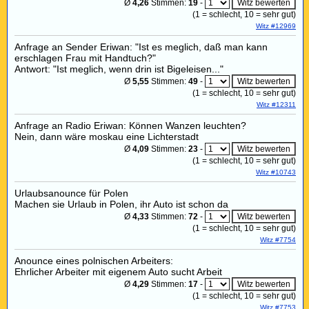
Ø
4,26
Stimmen:
19
-
(
1
= schlecht,
10
= sehr gut)
Witz #12969
Anfrage an Sender Eriwan: "Ist es meglich, daß man kann
erschlagen Frau mit Handtuch?"
Antwort: "Ist meglich, wenn drin ist Bigeleisen..."
Ø
5,55
Stimmen:
49
-
(
1
= schlecht,
10
= sehr gut)
Witz #12311
Anfrage an Radio Eriwan: Können Wanzen leuchten?
Nein, dann wäre moskau eine Lichterstadt
Ø
4,09
Stimmen:
23
-
(
1
= schlecht,
10
= sehr gut)
Witz #10743
Urlaubsanounce für Polen
Machen sie Urlaub in Polen, ihr Auto ist schon da
Ø
4,33
Stimmen:
72
-
(
1
= schlecht,
10
= sehr gut)
Witz #7754
Anounce eines polnischen Arbeiters:
Ehrlicher Arbeiter mit eigenem Auto sucht Arbeit
Ø
4,29
Stimmen:
17
-
(
1
= schlecht,
10
= sehr gut)
Witz #7753