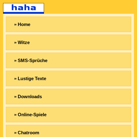
» Home
» Witze
» SMS-Sprüche
» Lustige Texte
» Downloads
» Online-Spiele
» Chatroom