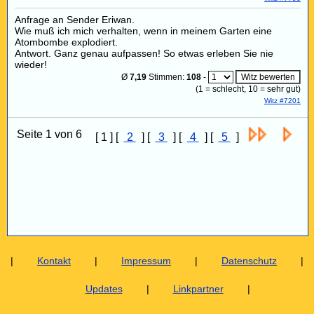
Anfrage an Sender Eriwan.
Wie muß ich mich verhalten, wenn in meinem Garten eine
Atombombe explodiert.
Antwort. Ganz genau aufpassen! So etwas erleben Sie nie
wieder!
Ø
7,19
Stimmen:
108
-
(
1
= schlecht,
10
= sehr gut)
Witz #7201
Seite 1 von 6
[ 1 ] [
2
] [
3
] [
4
] [
5
]
|
Kontakt
|
Impressum
|
Datenschutz
|
Updates
|
Linkpartner
|