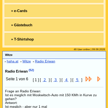
» e-Cards
» Gästebuch
» T-Shirtshop
46 User online | 09.08.2026
Witze
haha.at
Witze
Radio Eriwan
»
»
»
(52)
Radio Eriwan
Seite 1 von 6
[ 1 ] [
2
] [
3
] [
4
] [
5
]
Frage an Radio Eriwan:
Ist es meglich mit Moskwitsch-Auto mit 150 KMh in Kurve zu
gehen?
Antwort:
Ist meglich - aber nur 1 mal