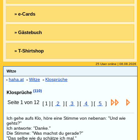
» e-Cards
» Gästebuch
» T-Shirtshop
25 User online | 08.08.2026
Witze
haha.at
Witze
Klosprüche
»
»
»
(110)
Klosprüche
Seite 1 von 12
[ 1 ] [
2
] [
3
] [
4
] [
5
]
Ich gehe aufs Klo, höre eine Stimme von nebenan: "Und wie
gehts?"
Ich antworte: "Danke."
Die Stimme: "Was machst du gerade?"
"Das selbe wie du schätze ich mal."