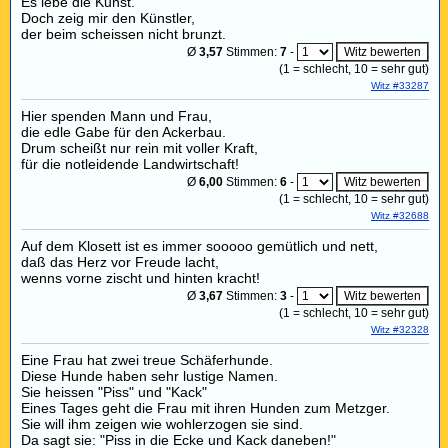
Es lebe die Kunst.
Doch zeig mir den Künstler,
der beim scheissen nicht brunzt.
Ø
3,57
Stimmen:
7
-
(
1
= schlecht,
10
= sehr gut)
Witz #33287
Hier spenden Mann und Frau,
die edle Gabe für den Ackerbau.
Drum scheißt nur rein mit voller Kraft,
für die notleidende Landwirtschaft!
Ø
6,00
Stimmen:
6
-
(
1
= schlecht,
10
= sehr gut)
Witz #32688
Auf dem Klosett ist es immer sooooo gemütlich und nett,
daß das Herz vor Freude lacht,
wenns vorne zischt und hinten kracht!
Ø
3,67
Stimmen:
3
-
(
1
= schlecht,
10
= sehr gut)
Witz #32328
Eine Frau hat zwei treue Schäferhunde.
Diese Hunde haben sehr lustige Namen.
Sie heissen "Piss" und "Kack"
Eines Tages geht die Frau mit ihren Hunden zum Metzger.
Sie will ihm zeigen wie wohlerzogen sie sind.
Da sagt sie: "Piss in die Ecke und Kack daneben!"