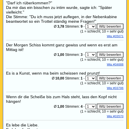
"Darf ich rüberkommen?"
Da mir das ein bisschen zu intim wurde, sagte ich: "Später
vielleicht."
Die Stimme: "Du ich muss jetzt auflegen, in der Nebenkabine
beantwortet so ein Trottel ständig meine Fragen!"
Ø
3,78
Stimmen:
9
-
(
1
= schlecht,
10
= sehr gut)
Witz #35071
Der Morgen Schiss kommt ganz gewiss und wenn es erst am
Mittag ist!
Ø
1,00
Stimmen:
3
-
(
1
= schlecht,
10
= sehr gut)
Witz #34688
Es is a Kunst, wenn ma beim scheissen ned prunzt!
Ø
10,00
Stimmen:
1
-
(
1
= schlecht,
10
= sehr gut)
Witz #33796
Wenn dir die Scheiße bis zum Hals steht, lass den Kopf nicht
hängen!
Ø
1,00
Stimmen:
4
-
(
1
= schlecht,
10
= sehr gut)
Witz #33570
Es lebe die Liebe.