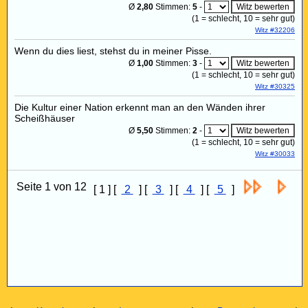
Ø
2,80
Stimmen:
5
-
(
1
= schlecht,
10
= sehr gut)
Witz #32206
Wenn du dies liest, stehst du in meiner Pisse.
Ø
1,00
Stimmen:
3
-
(
1
= schlecht,
10
= sehr gut)
Witz #30325
Die Kultur einer Nation erkennt man an den Wänden ihrer
Scheißhäuser
Ø
5,50
Stimmen:
2
-
(
1
= schlecht,
10
= sehr gut)
Witz #30033
Seite 1 von 12
[ 1 ] [
2
] [
3
] [
4
] [
5
]