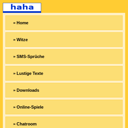
» Home
» Witze
» SMS-Sprüche
» Lustige Texte
» Downloads
» Online-Spiele
» Chatroom