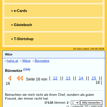
» e-Cards
» Gästebuch
» T-Shirtshop
23 User online | 06.08.2026
Witze
haha.at
Witze
Bürowitze
»
»
»
(154)
Bürowitze
[
12
] [
13
] [
14
] [
15
] [
Seite 16 von
16 ]
16
Betrachten sie mich nicht als ihren Chef, sondern als guten
Freund, der immer recht hat.
Ø
5,50
Stimmen:
2
-
(
1
= schlecht,
10
= sehr gut)