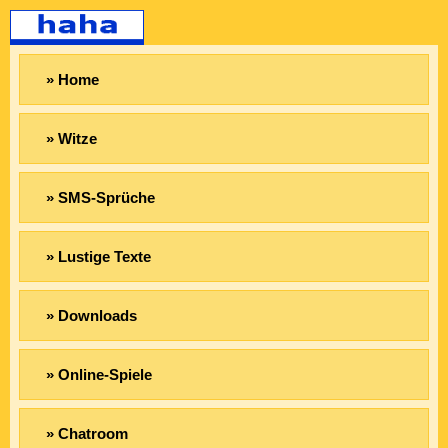
» Home
» Witze
» SMS-Sprüche
» Lustige Texte
» Downloads
» Online-Spiele
» Chatroom