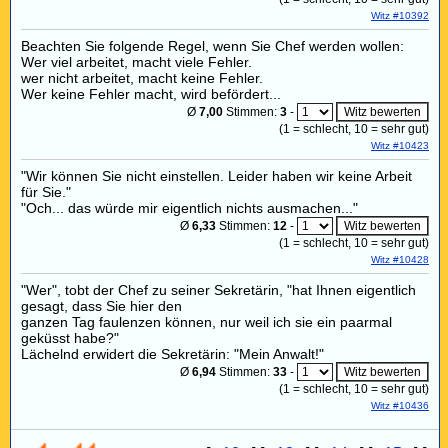
Witz #10392
Beachten Sie folgende Regel, wenn Sie Chef werden wollen:
Wer viel arbeitet, macht viele Fehler.
wer nicht arbeitet, macht keine Fehler.
Wer keine Fehler macht, wird befördert...
Ø
7,00
Stimmen:
3
-
(
1
= schlecht,
10
= sehr gut)
Witz #10423
"Wir können Sie nicht einstellen. Leider haben wir keine Arbeit
für Sie."
"Och... das würde mir eigentlich nichts ausmachen..."
Ø
6,33
Stimmen:
12
-
(
1
= schlecht,
10
= sehr gut)
Witz #10428
"Wer", tobt der Chef zu seiner Sekretärin, "hat Ihnen eigentlich
gesagt, dass Sie hier den
ganzen Tag faulenzen können, nur weil ich sie ein paarmal
geküsst habe?"
Lächelnd erwidert die Sekretärin: "Mein Anwalt!"
Ø
6,94
Stimmen:
33
-
(
1
= schlecht,
10
= sehr gut)
Witz #10436