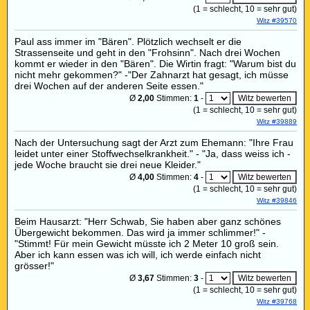
(
1
= schlecht,
10
= sehr gut)
Witz #39570
Paul ass immer im "Bären". Plötzlich wechselt er die
Strassenseite und geht in den "Frohsinn". Nach drei Wochen
kommt er wieder in den "Bären". Die Wirtin fragt: "Warum bist du
nicht mehr gekommen?" -"Der Zahnarzt hat gesagt, ich müsse
drei Wochen auf der anderen Seite essen."
Ø
2,00
Stimmen:
1
-
(
1
= schlecht,
10
= sehr gut)
Witz #39889
Nach der Untersuchung sagt der Arzt zum Ehemann: "Ihre Frau
leidet unter einer Stoffwechselkrankheit." - "Ja, dass weiss ich -
jede Woche braucht sie drei neue Kleider."
Ø
4,00
Stimmen:
4
-
(
1
= schlecht,
10
= sehr gut)
Witz #39846
Beim Hausarzt: "Herr Schwab, Sie haben aber ganz schönes
Übergewicht bekommen. Das wird ja immer schlimmer!" -
"Stimmt! Für mein Gewicht müsste ich 2 Meter 10 groß sein.
Aber ich kann essen was ich will, ich werde einfach nicht
grösser!"
Ø
3,67
Stimmen:
3
-
(
1
= schlecht,
10
= sehr gut)
Witz #39768