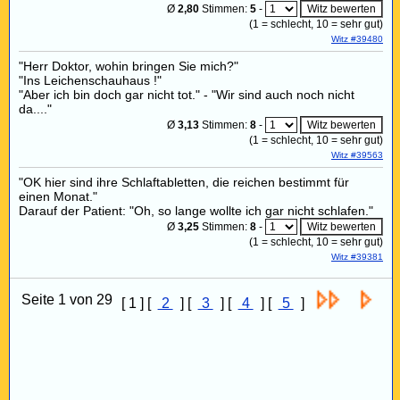
Ø
2,80
Stimmen:
5
-
(
1
= schlecht,
10
= sehr gut)
Witz #39480
"Herr Doktor, wohin bringen Sie mich?"
"Ins Leichenschauhaus !"
"Aber ich bin doch gar nicht tot." - "Wir sind auch noch nicht
da...."
Ø
3,13
Stimmen:
8
-
(
1
= schlecht,
10
= sehr gut)
Witz #39563
"OK hier sind ihre Schlaftabletten, die reichen bestimmt für
einen Monat."
Darauf der Patient: "Oh, so lange wollte ich gar nicht schlafen."
Ø
3,25
Stimmen:
8
-
(
1
= schlecht,
10
= sehr gut)
Witz #39381
Seite 1 von 29
[ 1 ] [
2
] [
3
] [
4
] [
5
]