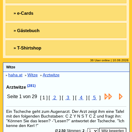
» e-Cards
» Gästebuch
» T-Shirtshop
36 User online | 10.08.2026
Witze
haha.at
Witze
Arztwitze
»
»
»
(281)
Arztwitze
Seite 1 von 29
[ 1 ] [
2
] [
3
] [
4
] [
5
]
Ein Tscheche geht zum Augenarzt. Der Arzt zeigt ihm eine Tafel
mit den folgenden Buchstaben: C Z Y N S T C Z und fragt ihn:
"Können Sie das lesen? -"Lesen?" antwortet der Tscheche. "Ich
kenne den Kerl !"
Ø
2,50
Stimmen:
2
-