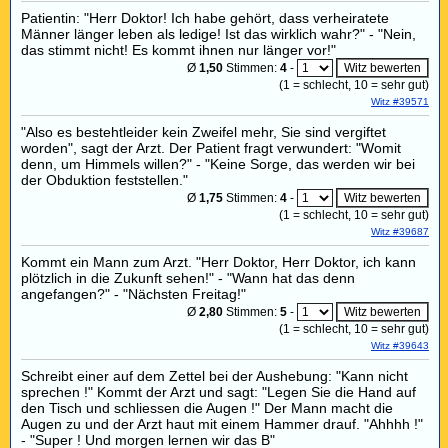
Patientin: "Herr Doktor! Ich habe gehört, dass verheiratete
Männer länger leben als ledige! Ist das wirklich wahr?" - "Nein,
das stimmt nicht! Es kommt ihnen nur länger vor!"
Ø
1,50
Stimmen:
4
-
(
1
= schlecht,
10
= sehr gut)
Witz #39571
"Also es bestehtleider kein Zweifel mehr, Sie sind vergiftet
worden", sagt der Arzt. Der Patient fragt verwundert: "Womit
denn, um Himmels willen?" - "Keine Sorge, das werden wir bei
der Obduktion feststellen."
Ø
1,75
Stimmen:
4
-
(
1
= schlecht,
10
= sehr gut)
Witz #39687
Kommt ein Mann zum Arzt. "Herr Doktor, Herr Doktor, ich kann
plötzlich in die Zukunft sehen!" - "Wann hat das denn
angefangen?" - "Nächsten Freitag!"
Ø
2,80
Stimmen:
5
-
(
1
= schlecht,
10
= sehr gut)
Witz #39643
Schreibt einer auf dem Zettel bei der Aushebung: "Kann nicht
sprechen !" Kommt der Arzt und sagt: "Legen Sie die Hand auf
den Tisch und schliessen die Augen !" Der Mann macht die
Augen zu und der Arzt haut mit einem Hammer drauf. "Ahhhh !"
- "Super ! Und morgen lernen wir das B"