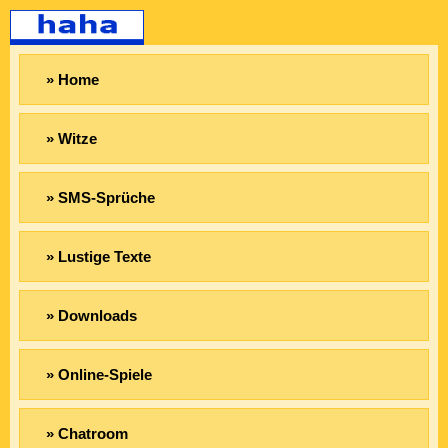
» Home
» Witze
» SMS-Sprüche
» Lustige Texte
» Downloads
» Online-Spiele
» Chatroom