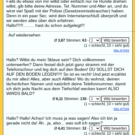
Falls du etwas von mir willst oder einfach nur ne Runde drehen
willst, gib bitte deine Adresse, Tel. Nummer und Alter an, und du
wirst viel Spaß mit der Polizei (Gesetzesmissbraucher) haben.
Denn in ein paar Sec. wird dein Internetanschluß überprüft und
wir werden alles über dich erfahren.
Hallo!!!!!!......... hast du schon aufgelegt!!!
..........................................................................................................
. Auf wiedersehen
Ø
3,87
Stimmen:
63
-
(
1
= schlecht,
10
= sehr gut)
Witz #7959
Hallo? Willst du mein Sklave sein? Dich vollkommen
unterwerfen? Dann fessel dich jetzt ganz stramm mit der
Telefonschnur und leg dich auf den Boden! DU SOLLST DICH
AUF DEN BODEN LEGEN!!!!! So ist es recht! Und jetzt erzählst
du mir alles! Alles, aber auch Alllllles! Wo du wohnst, deinen
lächerlichen Namen und natürlich deine Telefonnummer, damit
ich dich jede Nacht aus dem Tiefschlaf wecken kann! ALSO
WIRDS BALD?
Ø
6,11
Stimmen:
130
-
(
1
= schlecht,
10
= sehr gut)
Witz #7508
Hallo? Hallo! Achso! Ich muss ja was sagen! Also ich bin ja
gerade nicht da! Äh...ja, also... was soll ich sagen?
Ø
4,41
Stimmen:
32
-
(
1
= schlecht,
10
= sehr gut)