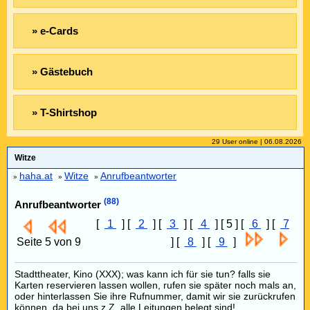
» e-Cards
» Gästebuch
» T-Shirtshop
29 User online | 06.08.2026
Witze
haha.at
Witze
Anrufbeantworter
»
»
»
(88)
Anrufbeantworter
[
1
] [
2
] [
3
] [
4
] [ 5 ] [
6
] [
7
Seite 5 von 9
] [
8
] [
9
]
Stadttheater, Kino (XXX); was kann ich für sie tun? falls sie
Karten reservieren lassen wollen, rufen sie später noch mals an,
oder hinterlassen Sie ihre Rufnummer, damit wir sie zurückrufen
können, da bei uns z.Z. alle Leitungen belegt sind!