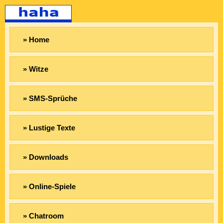
» Home
» Witze
» SMS-Sprüche
» Lustige Texte
» Downloads
» Online-Spiele
» Chatroom