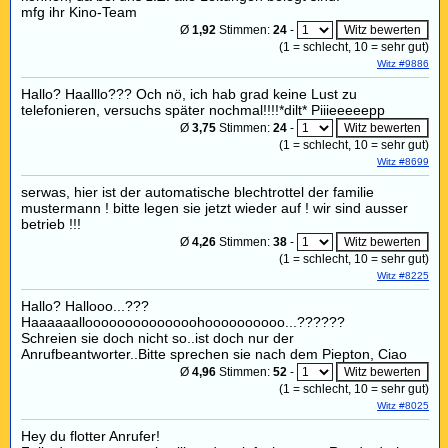
mfg ihr Kino-Team
Ø
1,92
Stimmen:
24
-
(
1
= schlecht,
10
= sehr gut)
Witz #9886
Hallo? Haalllo??? Och nö, ich hab grad keine Lust zu
telefonieren, versuchs später nochmal!!!!*dilt* Piiieeeeepp
Ø
3,75
Stimmen:
24
-
(
1
= schlecht,
10
= sehr gut)
Witz #8699
serwas, hier ist der automatische blechtrottel der familie
mustermann ! bitte legen sie jetzt wieder auf ! wir sind ausser
betrieb !!!
Ø
4,26
Stimmen:
38
-
(
1
= schlecht,
10
= sehr gut)
Witz #8225
Hallo? Hallooo...???
Haaaaaalloooooooooooooohoooooooooo...??????
Schreien sie doch nicht so..ist doch nur der
Anrufbeantworter..Bitte sprechen sie nach dem Piepton, Ciao
Ø
4,96
Stimmen:
52
-
(
1
= schlecht,
10
= sehr gut)
Witz #8025
Hey du flotter Anrufer!