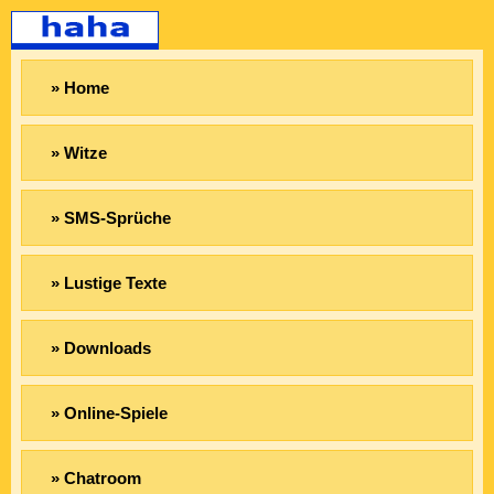
» Home
» Witze
» SMS-Sprüche
» Lustige Texte
» Downloads
» Online-Spiele
» Chatroom