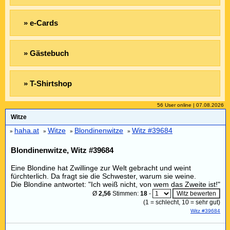
» e-Cards
» Gästebuch
» T-Shirtshop
56 User online | 07.08.2026
Witze
haha.at
Witze
Blondinenwitze
Witz #39684
»
»
»
»
Blondinenwitze, Witz #39684
Eine Blondine hat Zwillinge zur Welt gebracht und weint
fürchterlich. Da fragt sie die Schwester, warum sie weine.
Die Blondine antwortet: "Ich weiß nicht, von wem das Zweite ist!"
Ø
2,56
Stimmen:
18
-
(
1
= schlecht,
10
= sehr gut)
Witz #39684