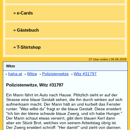
» e-Cards
» Gästebuch
» T-Shirtshop
27 User online | 06.08.2026
Witze
haha.at
Witze
Polizistenwitze
Witz #31797
»
»
»
»
Polizistenwitze, Witz #31797
Ein Mann fährt im Auto nach Hause. Plötzlich sieht er auf der
Strasse eine blaue Gestalt sehen, die ihn durch winken auf sich
aufmerksam macht. Der Mann hält an und kurbelt das Fenster
runter. "Was willst du" fragt er die blaue Gestalt. Diese erwidert:
"Ich bin der kleine schwule blaue Zwerg, und ich habe Hunger."
Der Mann schaut etwas verwirrt, gibt dem blauen Kerl dann
aber ein Stück Brot, welches von seinem Arbeitstag übrig ist.
Der Zwerg erwidert schroff: "Her damit!" und zieht von dannen.