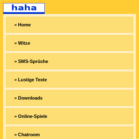
» Home
» Witze
» SMS-Sprüche
» Lustige Texte
» Downloads
» Online-Spiele
» Chatroom