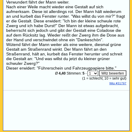
Verwundert fährt der Mann weiter.
Nach einer Weile macht wieder eine Gestalt auf sich
aufmerksam. Diese ist allerdings rot. Der Mann hält wiederum
an und kurbelt das Fenster runter. "Was willst du von mir?" fragt
er die Gestalt. Diese erwidert: "Ich bin der kleine schwule rote
Zwerg und ich habe Durst!" Der Mann ist etwas aufgebracht,
beherrscht sich jedoch und gibt der Gestalt eine Coladose die
auf dem Rücksitz lag. Wieder reißt der Zwerg ihm die Dose aus
der Hand und verschwindet ohne ein "Dankeschön".
Wütend fährt der Mann weiter als eine weitere, diesmal grüne
Gestalt am Straßenrand winkt. Der Mann fährt an den
Straßenrand, hält an, kurbelt das Fenster herunter und schreit
die Gestalt an: "Und was willst du jetzt du kleiner grüner
schwuler Zwerg?"
Dieser erwidert: "Führerschein und Fahrzeugpapiere bitte."
Ø
4,40
Stimmen:
5
-
(
1
= schlecht,
10
= sehr gut)
Witz #31797