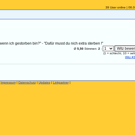
39 User online | 06.
wenn ich gestorben bin?" - "Dafür musst du nich extra sterben !"
Ø
5,50
Stimmen:
2
-
(
1
= schlecht,
10
= seh
Witz #
|
Impressum
|
Datenschutz
|
Updates
|
Linkpartner
|