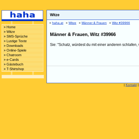
Witze
»
haha.at
»
Witze
»
Männer & Frauen
»
Witz #39966
» Home
» Witze
Männer & Frauen, Witz #39966
» SMS-Sprüche
» Lustige Texte
Sie: "Schatz, würdest du mit einer anderen schlafen, 
» Downloads
» Online-Spiele
» Chatroom
» e-Cards
» Gästebuch
» T-Shirtshop
|
Kontakt