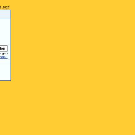
08.2026
r gut)
39966