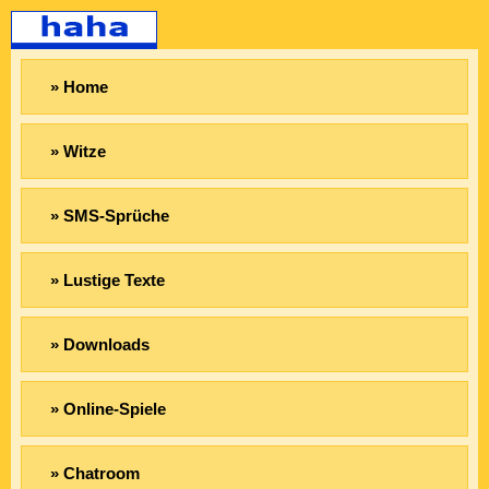
» Home
» Witze
» SMS-Sprüche
» Lustige Texte
» Downloads
» Online-Spiele
» Chatroom