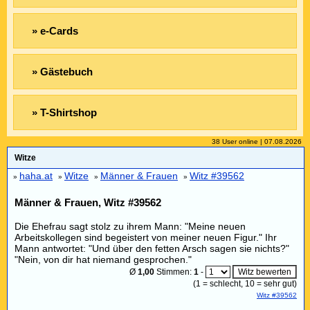
» e-Cards
» Gästebuch
» T-Shirtshop
38 User online | 07.08.2026
Witze
haha.at
Witze
Männer & Frauen
Witz #39562
»
»
»
»
Männer & Frauen, Witz #39562
Die Ehefrau sagt stolz zu ihrem Mann: "Meine neuen
Arbeitskollegen sind begeistert von meiner neuen Figur." Ihr
Mann antwortet: "Und über den fetten Arsch sagen sie nichts?"
"Nein, von dir hat niemand gesprochen."
Ø
1,00
Stimmen:
1
-
(
1
= schlecht,
10
= sehr gut)
Witz #39562