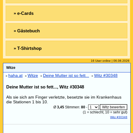
» e-Cards
» Gästebuch
» T-Shirtshop
16 User online | 06.08.2026
Witze
haha.at
Witze
Deine Mutter ist so fett...
Witz #30348
»
»
»
»
Deine Mutter ist so fett..., Witz #30348
Als sie sich am Finger verletzte, besetzte sie im Krankenhaus
die Stationen 1 bis 10.
Ø
3,45
Stimmen:
80
-
(
1
= schlecht,
10
= sehr gut)
Witz #30348