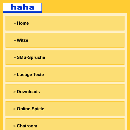
» Home
» Witze
» SMS-Sprüche
» Lustige Texte
» Downloads
» Online-Spiele
» Chatroom