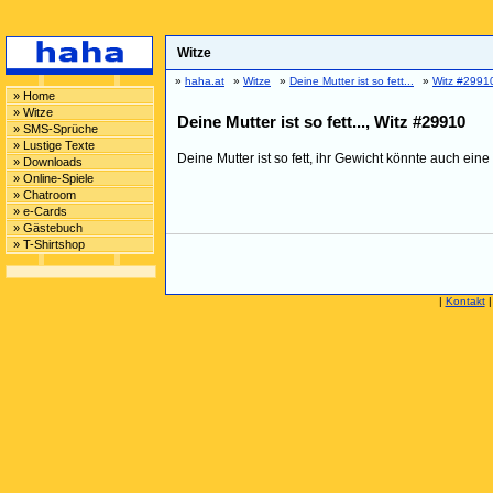
Witze
»
haha.at
»
Witze
»
Deine Mutter ist so fett...
»
Witz #2991
» Home
» Witze
Deine Mutter ist so fett..., Witz #29910
» SMS-Sprüche
» Lustige Texte
Deine Mutter ist so fett, ihr Gewicht könnte auch ei
» Downloads
» Online-Spiele
» Chatroom
» e-Cards
» Gästebuch
» T-Shirtshop
|
Kontakt