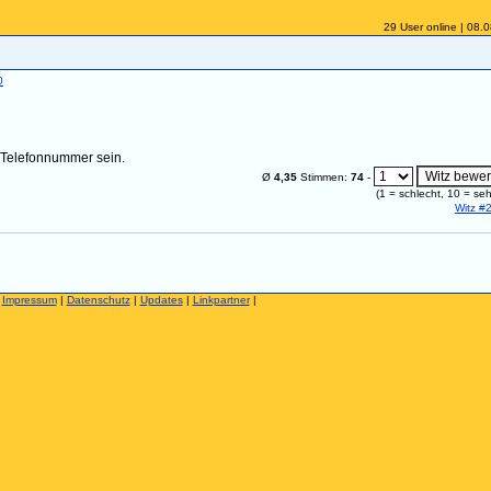
29 User online | 08.
0
ne Telefonnummer sein.
Ø
4,35
Stimmen:
74
-
(
1
= schlecht,
10
= seh
Witz #
|
Impressum
|
Datenschutz
|
Updates
|
Linkpartner
|