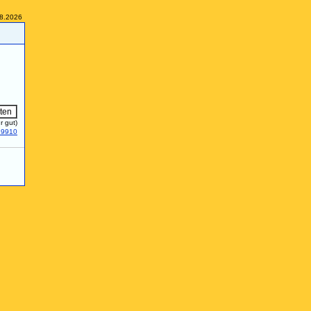
08.2026
r gut)
29910