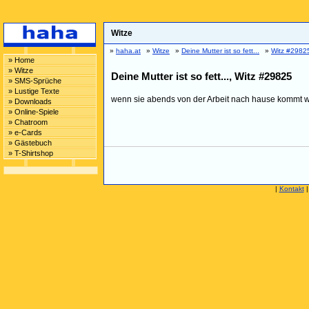
Witze
»
haha.at
»
Witze
»
Deine Mutter ist so fett...
»
Witz #2982
» Home
» Witze
Deine Mutter ist so fett..., Witz #29825
» SMS-Sprüche
» Lustige Texte
wenn sie abends von der Arbeit nach hause kommt wi
» Downloads
» Online-Spiele
» Chatroom
» e-Cards
» Gästebuch
» T-Shirtshop
|
Kontakt