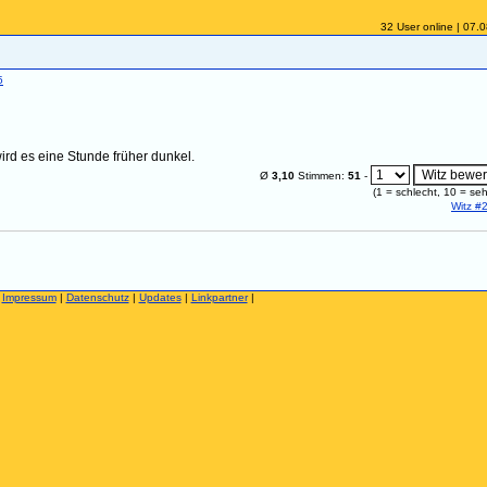
32 User online | 07.
5
rd es eine Stunde früher dunkel.
Ø
3,10
Stimmen:
51
-
(
1
= schlecht,
10
= seh
Witz #
|
Impressum
|
Datenschutz
|
Updates
|
Linkpartner
|