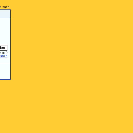
08.2026
r gut)
29825