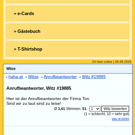
» e-Cards
» Gästebuch
» T-Shirtshop
24 User online | 06.08.2026
Witze
haha.at
Witze
Anrufbeantworter
Witz #19885
»
»
»
»
Anrufbeantworter, Witz #19885
Hier ist der Anrufbeantworter der Firma Ton.
Sind wir zu laut sind zu leise!
Ø
3,41
Stimmen:
51
-
(
1
= schlecht,
10
= sehr gut)
Witz #19885