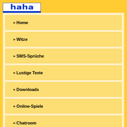
» Home
» Witze
» SMS-Sprüche
» Lustige Texte
» Downloads
» Online-Spiele
» Chatroom