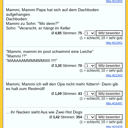
Witz #21855
Mammi, Mammi Papa hat sich auf dem Dachboden
aufgehangen.
Dachboden:
Mammi zu Sohn. "Wo denn?"
Sohn: "Verarscht, er hängt im Keller
Ø
4,95
Stimmen:
75
-
(
1
= schlecht,
10
= sehr gut)
Witz #21851
"Mammi, mammi im pool schwimmt eine Leiche"
"Mammi !?"
"MAAAAAMMMMMMIIIII !!!!"
Ø
3,30
Stimmen:
70
-
(
1
= schlecht,
10
= sehr gut)
Witz #21565
Mammi, Mammi ich will den Opa nicht mehr füttern!- Dann gib
es halt zum Restmüll!
Ø
1,09
Stimmen:
43
-
(
1
= schlecht,
10
= sehr gut)
Witz #19497
... ihr Nacken sieht Aus wie Zwei Hot Dogs
Ø
3,42
Stimmen:
354
-
(
1
= schlecht,
10
= sehr gut)
Witz #20459