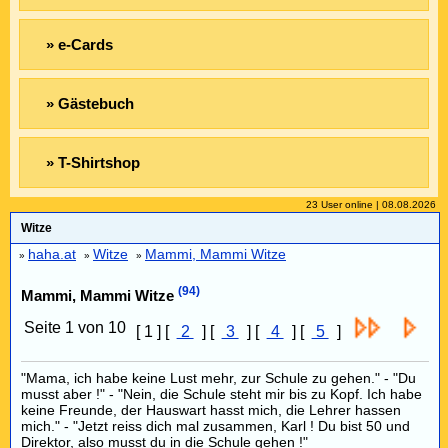
» e-Cards
» Gästebuch
» T-Shirtshop
23 User online | 08.08.2026
Witze
haha.at
Witze
Mammi, Mammi Witze
»
»
»
(94)
Mammi, Mammi Witze
Seite 1 von 10
[ 1 ] [
2
] [
3
] [
4
] [
5
]
"Mama, ich habe keine Lust mehr, zur Schule zu gehen." - "Du
musst aber !" - "Nein, die Schule steht mir bis zu Kopf. Ich habe
keine Freunde, der Hauswart hasst mich, die Lehrer hassen
mich." - "Jetzt reiss dich mal zusammen, Karl ! Du bist 50 und
Direktor, also musst du in die Schule gehen !"