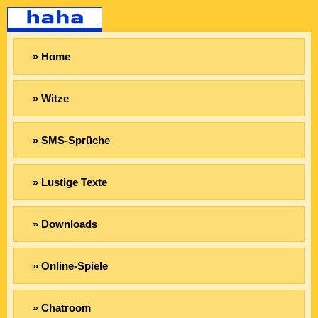
» Home
» Witze
» SMS-Sprüche
» Lustige Texte
» Downloads
» Online-Spiele
» Chatroom