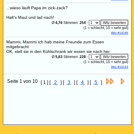
...wieso läuft Papa im zick-zack?
Halt's Maul und lad nach!
Ø
4,76
Stimmen:
254
-
(
1
= schlecht,
10
= sehr gut)
Witz #19286
Mammi, Mammi ich hab meine Freunde zum Essen
mitgebracht.
OK, stell sie in den Kühlschrank wir essen sie nach her.
Ø
5,63
Stimmen:
228
-
(
1
= schlecht,
10
= sehr gut)
Witz #19183
Seite 1 von 10
[ 1 ] [
2
] [
3
] [
4
] [
5
]