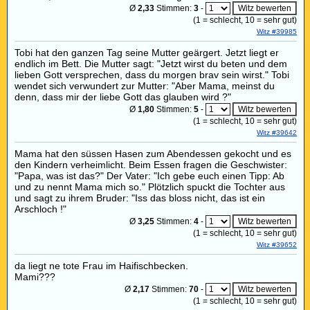
Ø
2,33
Stimmen:
3
-
(
1
= schlecht,
10
= sehr gut)
Witz #39985
Tobi hat den ganzen Tag seine Mutter geärgert. Jetzt liegt er
endlich im Bett. Die Mutter sagt: "Jetzt wirst du beten und dem
lieben Gott versprechen, dass du morgen brav sein wirst." Tobi
wendet sich verwundert zur Mutter: "Aber Mama, meinst du
denn, dass mir der liebe Gott das glauben wird ?"
Ø
1,80
Stimmen:
5
-
(
1
= schlecht,
10
= sehr gut)
Witz #39642
Mama hat den süssen Hasen zum Abendessen gekocht und es
den Kindern verheimlicht. Beim Essen fragen die Geschwister:
"Papa, was ist das?" Der Vater: "Ich gebe euch einen Tipp: Ab
und zu nennt Mama mich so." Plötzlich spuckt die Tochter aus
und sagt zu ihrem Bruder: "Iss das bloss nicht, das ist ein
Arschloch !"
Ø
3,25
Stimmen:
4
-
(
1
= schlecht,
10
= sehr gut)
Witz #39652
da liegt ne tote Frau im Haifischbecken.
Mami???
Ø
2,17
Stimmen:
70
-
(
1
= schlecht,
10
= sehr gut)