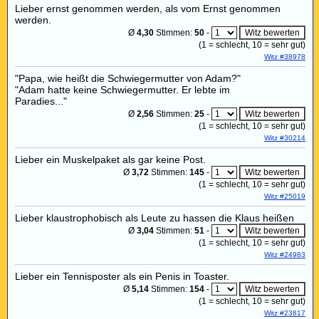
Lieber ernst genommen werden, als vom Ernst genommen
werden.
Ø
4,30
Stimmen:
50
-
(
1
= schlecht,
10
= sehr gut)
Witz #38978
"Papa, wie heißt die Schwiegermutter von Adam?"
"Adam hatte keine Schwiegermutter. Er lebte im
Paradies..."
Ø
2,56
Stimmen:
25
-
(
1
= schlecht,
10
= sehr gut)
Witz #30214
Lieber ein Muskelpaket als gar keine Post.
Ø
3,72
Stimmen:
145
-
(
1
= schlecht,
10
= sehr gut)
Witz #25019
Lieber klaustrophobisch als Leute zu hassen die Klaus heißen
Ø
3,04
Stimmen:
51
-
(
1
= schlecht,
10
= sehr gut)
Witz #24983
Lieber ein Tennisposter als ein Penis in Toaster.
Ø
5,14
Stimmen:
154
-
(
1
= schlecht,
10
= sehr gut)
Witz #23817