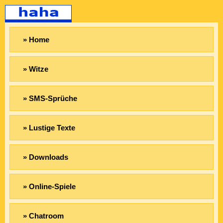
» Home
» Witze
» SMS-Sprüche
» Lustige Texte
» Downloads
» Online-Spiele
» Chatroom