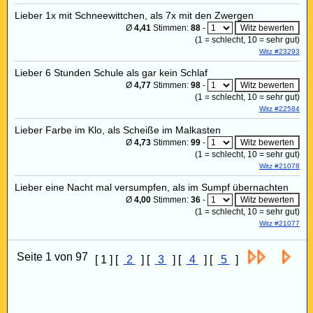
Lieber 1x mit Schneewittchen, als 7x mit den Zwergen
Ø
4,41
Stimmen:
88
-
(
1
= schlecht,
10
= sehr gut)
Witz #23293
Lieber 6 Stunden Schule als gar kein Schlaf
Ø
4,77
Stimmen:
98
-
(
1
= schlecht,
10
= sehr gut)
Witz #22584
Lieber Farbe im Klo, als Scheiße im Malkasten
Ø
4,73
Stimmen:
99
-
(
1
= schlecht,
10
= sehr gut)
Witz #21078
Lieber eine Nacht mal versumpfen, als im Sumpf übernachten
Ø
4,00
Stimmen:
36
-
(
1
= schlecht,
10
= sehr gut)
Witz #21077
Seite 1 von 97
[ 1 ] [
2
] [
3
] [
4
] [
5
]