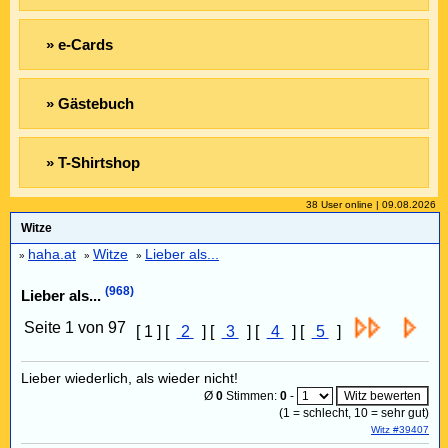
» e-Cards
» Gästebuch
» T-Shirtshop
38 User online | 09.08.2026
Witze
haha.at
Witze
Lieber als...
»
»
»
(968)
Lieber als...
Seite 1 von 97
[ 1 ] [
2
] [
3
] [
4
] [
5
]
Lieber wiederlich, als wieder nicht!
Ø
0
Stimmen:
0
-
(
1
= schlecht,
10
= sehr gut)
Witz #39407