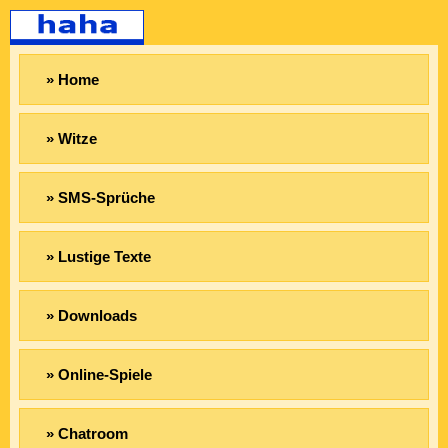
» Home
» Witze
» SMS-Sprüche
» Lustige Texte
» Downloads
» Online-Spiele
» Chatroom