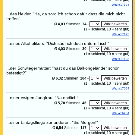
Witz #17124
...des Helden "Ha, da sorg ich schon dafür dass die mich nicht
treffen"
Ø
4,03
Stimmen:
34
-
(
1
= schlecht,
10
= sehr gut)
Witz #17125
...eines Alkoholikers: "Dich sauf ich doch untern Tisch"
Ø
4,03
Stimmen:
30
-
(
1
= schlecht,
10
= sehr gut)
Witz #17123
...der Schwiegermutter: "hast du das Balkongeländer schon
befestigt?"
Ø
6,32
Stimmen:
104
-
(
1
= schlecht,
10
= sehr gut)
Witz #17094
...einer ewigen Jungfrau: "Na endlich!"
Ø
5,70
Stimmen:
46
-
(
1
= schlecht,
10
= sehr gut)
Witz #16954
...einer Eintagsfliege zur anderen: "Bis Morgen!"
Ø
6,54
Stimmen:
117
-
(
1
= schlecht,
10
= sehr gut)