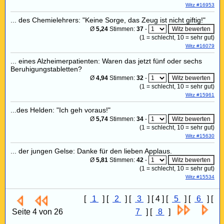
Witz #16953
... des Chemielehrers: "Keine Sorge, das Zeug ist nicht giftig!"
Ø
5,24
Stimmen:
37
-
(
1
= schlecht,
10
= sehr gut)
Witz #16079
... eines Alzheimerpatienten: Waren das jetzt fünf oder sechs
Beruhigungstabletten?
Ø
4,94
Stimmen:
32
-
(
1
= schlecht,
10
= sehr gut)
Witz #15961
...des Helden: "Ich geh voraus!"
Ø
5,74
Stimmen:
34
-
(
1
= schlecht,
10
= sehr gut)
Witz #15630
... der jungen Gelse: Danke für den lieben Applaus.
Ø
5,81
Stimmen:
42
-
(
1
= schlecht,
10
= sehr gut)
Witz #15534
[
1
] [
2
] [
3
] [ 4 ] [
5
] [
6
] [
Seite 4 von 26
7
] [
8
]