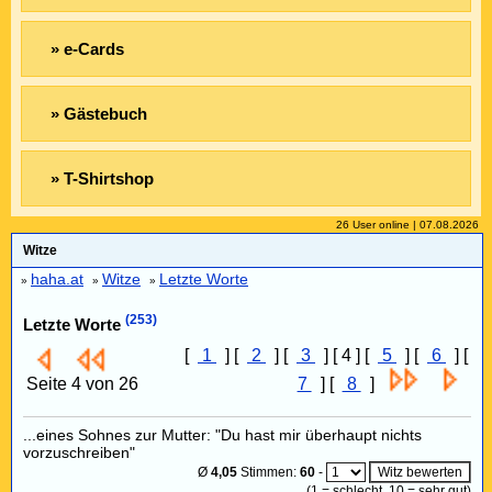
» e-Cards
» Gästebuch
» T-Shirtshop
26 User online | 07.08.2026
Witze
haha.at
Witze
Letzte Worte
»
»
»
(253)
Letzte Worte
[
1
] [
2
] [
3
] [ 4 ] [
5
] [
6
] [
Seite 4 von 26
7
] [
8
]
...eines Sohnes zur Mutter: "Du hast mir überhaupt nichts
vorzuschreiben"
Ø
4,05
Stimmen:
60
-
(
1
= schlecht,
10
= sehr gut)