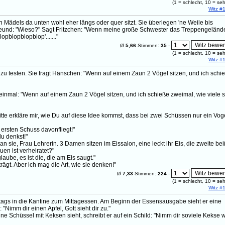
(
1
= schlecht,
10
= seh
Witz #
n Mädels da unten wohl eher längs oder quer sitzt. Sie überlegen 'ne Weile bis
n Freund: "Wieso?" Sagt Fritzchen: "Wenn meine große Schwester das Treppengeländ
opblopblopblop'......."
Ø
5,66
Stimmen:
35
-
(
1
= schlecht,
10
= seh
Witz #
er zu testen. Sie fragt Hänschen: "Wenn auf einem Zaun 2 Vögel sitzen, und ich schi
 einmal: "Wenn auf einem Zaun 2 Vögel sitzen, und ich schieße zweimal, wie viele 
"Bitte erkläre mir, wie Du auf diese Idee kommst, dass bei zwei Schüssen nur ein Vog
ersten Schuss davonfliegt!"
du denkst!"
 sie, Frau Lehrerin. 3 Damen sitzen im Eissalon, eine leckt ihr Eis, die zweite beiß
uen ist verheiratet?"
laube, es ist die, die am Eis saugt."
rägt. Aber ich mag die Art, wie sie denken!"
Ø
7,33
Stimmen:
224
-
(
1
= schlecht,
10
= seh
Witz #
ttags in die Kantine zum Mittagessen. Am Beginn der Essensausgabe sieht er eine
"Nimm dir einen Apfel, Gott sieht dir zu."
Schüssel mit Keksen sieht, schreibt er auf ein Schild: "Nimm dir soviele Kekse 