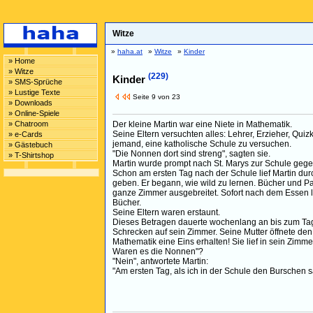
Witze
»
haha.at
»
Witze
»
Kinder
» Home
» Witze
(229)
Kinder
» SMS-Sprüche
» Lustige Texte
Seite 9 von 23
» Downloads
» Online-Spiele
» Chatroom
Der kleine Martin war eine Niete in Mathematik.
Seine Eltern versuchten alles: Lehrer, Erzieher, Quizk
» e-Cards
jemand, eine katholische Schule zu versuchen.
» Gästebuch
"Die Nonnen dort sind streng", sagten sie.
» T-Shirtshop
Martin wurde prompt nach St. Marys zur Schule geg
Schon am ersten Tag nach der Schule lief Martin dur
geben. Er begann, wie wild zu lernen. Bücher und P
ganze Zimmer ausgebreitet. Sofort nach dem Essen l
Bücher.
Seine Eltern waren erstaunt.
Dieses Betragen dauerte wochenlang an bis zum Tag d
Schrecken auf sein Zimmer. Seine Mutter öffnete den
Mathematik eine Eins erhalten! Sie lief in sein Zimmer
Waren es die Nonnen"?
"Nein", antwortete Martin:
"Am ersten Tag, als ich in der Schule den Burschen 