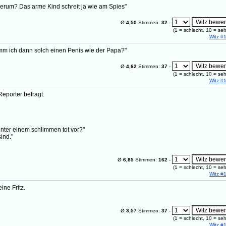
erum? Das arme Kind schreit ja wie am Spies"
Ø
4,50
Stimmen:
32
-
(
1
= schlecht,
10
= seh
Witz #
omm ich dann solch einen Penis wie der Papa?"
Ø
4,62
Stimmen:
37
-
(
1
= schlecht,
10
= seh
Witz #
eporter befragt.
r unter einem schlimmen tot vor?"
ind."
Ø
6,85
Stimmen:
162
-
(
1
= schlecht,
10
= seh
Witz #
ne Fritz.
Ø
3,57
Stimmen:
37
-
(
1
= schlecht,
10
= seh
Witz #