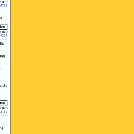
r gut)
14221
er
r gut)
14217
eße
sind
el
t ihr
r gut)
13758
wie