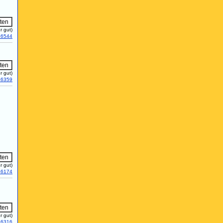
r gut)
16544
r gut)
16359
r gut)
16174
r gut)
16316