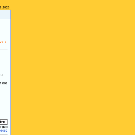
08.2026
zu
n die
?
r gut)
16462