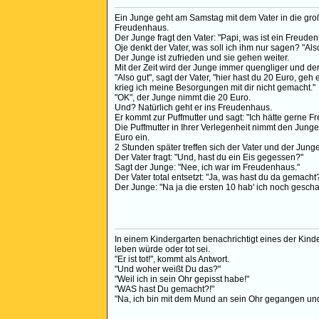
Ein Junge geht am Samstag mit dem Vater in die groß
Freudenhaus.
Der Junge fragt den Vater: "Papi, was ist ein Freude
Oje denkt der Vater, was soll ich ihm nur sagen? "Al
Der Junge ist zufrieden und sie gehen weiter.
Mit der Zeit wird der Junge immer quengliger und der
"Also gut", sagt der Vater, "hier hast du 20 Euro, ge
krieg ich meine Besorgungen mit dir nicht gemacht."
"OK", der Junge nimmt die 20 Euro.
Und? Natürlich geht er ins Freudenhaus.
Er kommt zur Puffmutter und sagt: "Ich hätte gerne Fr
Die Puffmutter in Ihrer Verlegenheit nimmt den Jun
Euro ein.
2 Stunden später treffen sich der Vater und der Jung
Der Vater fragt: "Und, hast du ein Eis gegessen?"
Sagt der Junge: "Nee, ich war im Freudenhaus."
Der Vater total entsetzt: "Ja, was hast du da gemacht
Der Junge: "Na ja die ersten 10 hab' ich noch geschaf
In einem Kindergarten benachrichtigt eines der Kinde
leben würde oder tot sei.
"Er ist tot!", kommt als Antwort.
"Und woher weißt Du das?"
"Weil ich in sein Ohr gepisst habe!"
"WAS hast Du gemacht?!"
"Na, ich bin mit dem Mund an sein Ohr gegangen und 