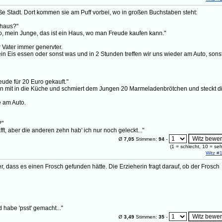
e Stadt. Dort kommen sie am Puff vorbei, wo in großen Buchstaben steht:
nhaus?"
so, mein Junge, das ist ein Haus, wo man Freude kaufen kann."
 Vater immer genervter.
h ein Eis essen oder sonst was und in 2 Stunden treffen wir uns wieder am Auto, sons
eude für 20 Euro gekauft."
gen mit in die Küche und schmiert dem Jungen 20 Marmeladenbrötchen und steckt d
e am Auto.
?"
ft, aber die anderen zehn hab' ich nur noch geleckt..."
Ø
7,05
Stimmen:
94
-
(
1
= schlecht,
10
= seh
Witz #
r, dass es einen Frosch gefunden hätte. Die Erzieherin fragt darauf, ob der Frosch
habe 'psst' gemacht..."
Ø
3,49
Stimmen:
35
-