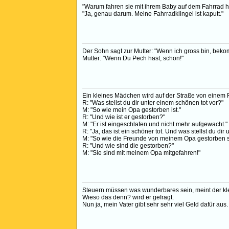
"Warum fahren sie mit ihrem Baby auf dem Fahrrad h
"Ja, genau darum. Meine Fahrradklingel ist kaputt."
Der Sohn sagt zur Mutter: "Wenn ich gross bin, bek
Mutter: "Wenn Du Pech hast, schon!"
Ein kleines Mädchen wird auf der Straße von einem R
R: "Was stellst du dir unter einem schönen tot vor?"
M: "So wie mein Opa gestorben ist."
R: "Und wie ist er gestorben?"
M: "Er ist eingeschlafen und nicht mehr aufgewacht."
R: "Ja, das ist ein schöner tot. Und was stellst du di
M: "So wie die Freunde von meinem Opa gestorben s
R: "Und wie sind die gestorben?"
M: "Sie sind mit meinem Opa mitgefahren!"
Steuern müssen was wunderbares sein, meint der klei
Wieso das denn? wird er gefragt.
Nun ja, mein Vater gibt sehr sehr viel Geld dafür aus.