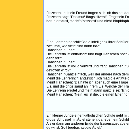
Fritzchen und sein Freund fragen sich, ob das bei de
Fritzchen sagt: "Das muß längs sitzen!". Fragt sei
heruntersaust, macht's 'ssssssst' und nicht 'blopblopbl
Eine Lehrerin beschließt die Intelligenz ihrer Schül
zwei mal, wie viele sind dann tot?"
Hänschen: "Einer".
Die Lehrerin ist enttäuscht und fragt Hänschen noch
dann tot?"
Hänschen: "Einer".
Die Lehrerin ist völlig verwirrt und fragt Hänschen: 
getroffen wird?"
Hänschen: "Ganz einfach, weil der andere nach dem 
Meint die Lehrerin: "Fantastisch, ich mag die Art wie 
Meint Hänschen: "Da hätte ich aber auch eine Frage an
Eis, und die dritte saugt an ihrem Eis. Welche der Fra
Die Lehrerin errötet und meint dann ganz leise: "Ich g
Meint Hänschen: "Nein, es ist die, die einen Ehering t
Ein kleiner Junge einer katholischen Schule geht mi
große Schüssel mit Äpfel stehen, daneben ein Schild: 
Als er dann am anderen Ende der Essensausgabe eine 
du willst, Gott beobachtet die Äpfel."