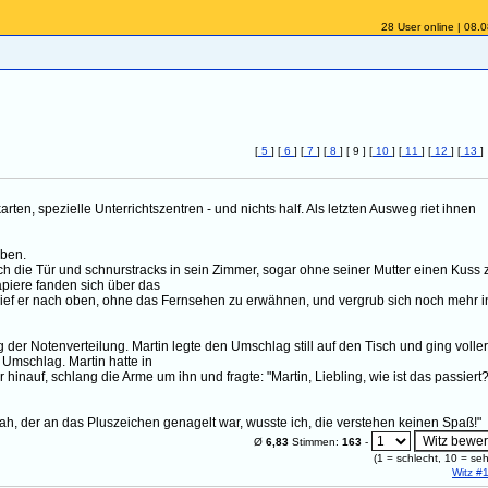
28 User online | 08.
[
5
] [
6
] [
7
] [
8
] [ 9 ] [
10
] [
11
] [
12
] [
13
]
arten, spezielle Unterrichtszentren - und nichts half. Als letzten Ausweg riet ihnen
eben.
ch die Tür und schnurstracks in sein Zimmer, sogar ohne seiner Mutter einen Kuss 
apiere fanden sich über das
ief er nach oben, ohne das Fernsehen zu erwähnen, und vergrub sich noch mehr i
er Notenverteilung. Martin legte den Umschlag still auf den Tisch und ging voller
 Umschlag. Martin hatte in
 hinauf, schlang die Arme um ihn und fragte: "Martin, Liebling, wie ist das passiert
sah, der an das Pluszeichen genagelt war, wusste ich, die verstehen keinen Spaß!"
Ø
6,83
Stimmen:
163
-
(
1
= schlecht,
10
= seh
Witz #