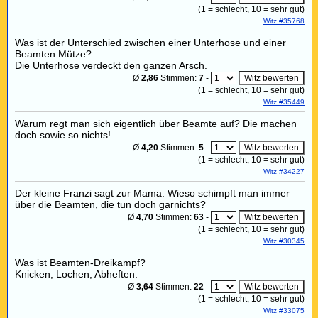
(
1
= schlecht,
10
= sehr gut)
Witz #35768
Was ist der Unterschied zwischen einer Unterhose und einer
Beamten Mütze?
Die Unterhose verdeckt den ganzen Arsch.
Ø
2,86
Stimmen:
7
-
(
1
= schlecht,
10
= sehr gut)
Witz #35449
Warum regt man sich eigentlich über Beamte auf? Die machen
doch sowie so nichts!
Ø
4,20
Stimmen:
5
-
(
1
= schlecht,
10
= sehr gut)
Witz #34227
Der kleine Franzi sagt zur Mama: Wieso schimpft man immer
über die Beamten, die tun doch garnichts?
Ø
4,70
Stimmen:
63
-
(
1
= schlecht,
10
= sehr gut)
Witz #30345
Was ist Beamten-Dreikampf?
Knicken, Lochen, Abheften.
Ø
3,64
Stimmen:
22
-
(
1
= schlecht,
10
= sehr gut)
Witz #33075