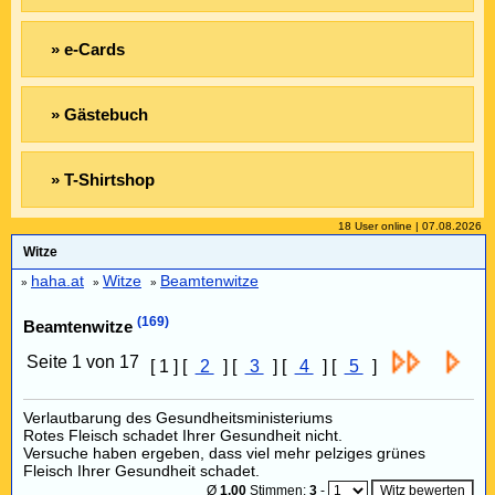
» e-Cards
» Gästebuch
» T-Shirtshop
18 User online | 07.08.2026
Witze
haha.at
Witze
Beamtenwitze
»
»
»
(169)
Beamtenwitze
Seite 1 von 17
[ 1 ] [
2
] [
3
] [
4
] [
5
]
Verlautbarung des Gesundheitsministeriums
Rotes Fleisch schadet Ihrer Gesundheit nicht.
Versuche haben ergeben, dass viel mehr pelziges grünes
Fleisch Ihrer Gesundheit schadet.
Ø
1,00
Stimmen:
3
-