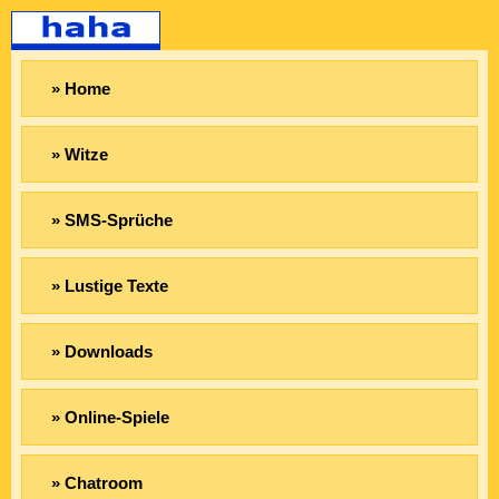
» Home
» Witze
» SMS-Sprüche
» Lustige Texte
» Downloads
» Online-Spiele
» Chatroom