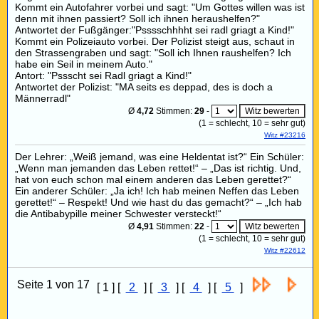
Kommt ein Autofahrer vorbei und sagt: "Um Gottes willen was ist
denn mit ihnen passiert? Soll ich ihnen heraushelfen?"
Antwortet der Fußgänger:"Psssschhhht sei radl griagt a Kind!"
Kommt ein Polizeiauto vorbei. Der Polizist steigt aus, schaut in
den Strassengraben und sagt: "Soll ich Ihnen raushelfen? Ich
habe ein Seil in meinem Auto."
Antort: "Pssscht sei Radl griagt a Kind!"
Antwortet der Polizist: "MA seits es deppad, des is doch a
Männerradl"
Ø
4,72
Stimmen:
29
-
(
1
= schlecht,
10
= sehr gut)
Witz #23216
Der Lehrer: „Weiß jemand, was eine Heldentat ist?“ Ein Schüler:
„Wenn man jemanden das Leben rettet!“ – „Das ist richtig. Und,
hat von euch schon mal einem anderen das Leben gerettet?“
Ein anderer Schüler: „Ja ich! Ich hab meinen Neffen das Leben
gerettet!“ – Respekt! Und wie hast du das gemacht?“ – „Ich hab
die Antibabypille meiner Schwester versteckt!“
Ø
4,91
Stimmen:
22
-
(
1
= schlecht,
10
= sehr gut)
Witz #22612
Seite 1 von 17
[ 1 ] [
2
] [
3
] [
4
] [
5
]