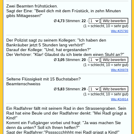
Zwei Beamten frühstücken.
Sagt der Eine: "Beeil dich mit dem Früstück, in zehn Minuten
gibts Mittagessen!"
Ø
4,73
Stimmen:
22
-
(
1
= schlecht,
10
= sehr gut)
Witz #25790
Der Polizist sagt zu seinem Kollegen: "Ich haben den
Bankräuber jetzt 5 Stunden lang verhört!"
Darauf der Kollege: "Und, hat ergestanden?"
Der Verhörer: "Klar! Glaubst du ich biete dem einen Stuhl an?"
Ø
3,05
Stimmen:
20
-
(
1
= schlecht,
10
= sehr gut)
Witz #26978
Seltene Flüssigkeit mit 15 Buchstaben?
Beamtenschweiss
Ø
5,83
Stimmen:
29
-
(
1
= schlecht,
10
= sehr gut)
Witz #24914
Ein Radfahrer fällt mit seinem Rad in den Strassengraben. Sein
Rad hat eine Beule und der Radfahrer denkt: "Mei Radl griagt a
Kind!"
Kommt ein Fußgänger vorbei und fragt: "Ja was machen Sie
denn da unten? Soll ich Ihnen helfen?"
Sagt der Radfahrer:"Pssssccchhhht mei Radl griagt a Kind!"