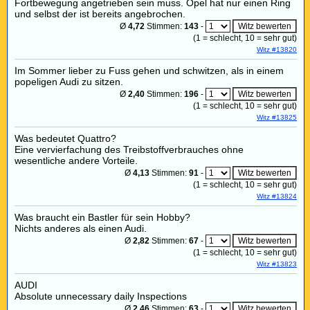
Fortbewegung angetrieben sein muss. Opel hat nur einen Ring
und selbst der ist bereits angebrochen.
Ø
4,72
Stimmen:
143
-
(
1
= schlecht,
10
= sehr gut)
Witz #13820
Im Sommer lieber zu Fuss gehen und schwitzen, als in einem
popeligen Audi zu sitzen.
Ø
2,40
Stimmen:
196
-
(
1
= schlecht,
10
= sehr gut)
Witz #13825
Was bedeutet Quattro?
Eine vervierfachung des Treibstoffverbrauches ohne
wesentliche andere Vorteile.
Ø
4,13
Stimmen:
91
-
(
1
= schlecht,
10
= sehr gut)
Witz #13824
Was braucht ein Bastler für sein Hobby?
Nichts anderes als einen Audi.
Ø
2,82
Stimmen:
67
-
(
1
= schlecht,
10
= sehr gut)
Witz #13823
AUDI
Absolute unnecessary daily Inspections
Ø
2,46
Stimmen:
63
-