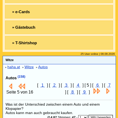
» e-Cards
» Gästebuch
» T-Shirtshop
25 User online | 08.08.2026
Witze
haha.at
Witze
Autos
»
»
»
(158)
Autos
[
1
] [
2
] [
3
] [
4
] [ 5 ] [
6
] [
7
Seite 5 von 16
] [
8
] [
9
]
Was ist der Unterschied zwischen einem Auto und einem
Klopapier?
Autos kann man auch gebraucht kaufen.
Ø
4,87
Stimmen:
47
-