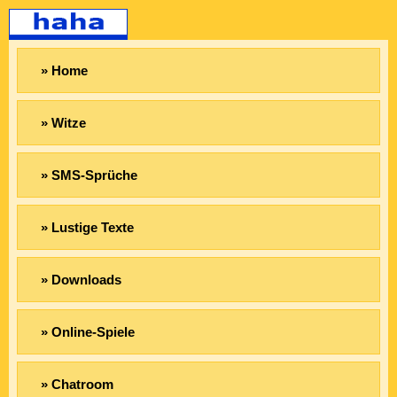
» Home
» Witze
» SMS-Sprüche
» Lustige Texte
» Downloads
» Online-Spiele
» Chatroom