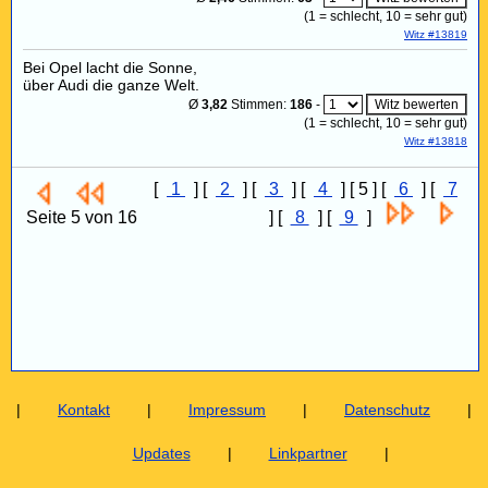
(
1
= schlecht,
10
= sehr gut)
Witz #13819
Bei Opel lacht die Sonne,
über Audi die ganze Welt.
Ø
3,82
Stimmen:
186
-
(
1
= schlecht,
10
= sehr gut)
Witz #13818
[
1
] [
2
] [
3
] [
4
] [ 5 ] [
6
] [
7
Seite 5 von 16
] [
8
] [
9
]
|
Kontakt
|
Impressum
|
Datenschutz
|
Updates
|
Linkpartner
|