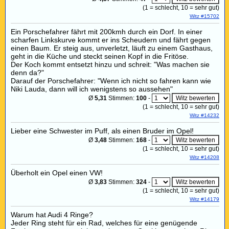
(
1
= schlecht,
10
= sehr gut)
Witz #15702
Ein Porschefahrer fährt mit 200kmh durch ein Dorf. In einer
scharfen Linkskurve kommt er ins Scheudern und fährt gegen
einen Baum. Er steig aus, unverletzt, läuft zu einem Gasthaus,
geht in die Küche und steckt seinen Kopf in die Fritöse.
Der Koch kommt entsetzt hinzu und schreit: "Was machen sie
denn da?"
Darauf der Porschefahrer: "Wenn ich nicht so fahren kann wie
Niki Lauda, dann will ich wenigstens so aussehen"
Ø
5,31
Stimmen:
100
-
(
1
= schlecht,
10
= sehr gut)
Witz #14232
Lieber eine Schwester im Puff, als einen Bruder im Opel!
Ø
3,48
Stimmen:
168
-
(
1
= schlecht,
10
= sehr gut)
Witz #14208
Überholt ein Opel einen VW!
Ø
3,83
Stimmen:
324
-
(
1
= schlecht,
10
= sehr gut)
Witz #14179
Warum hat Audi 4 Ringe?
Jeder Ring steht für ein Rad, welches für eine genügende